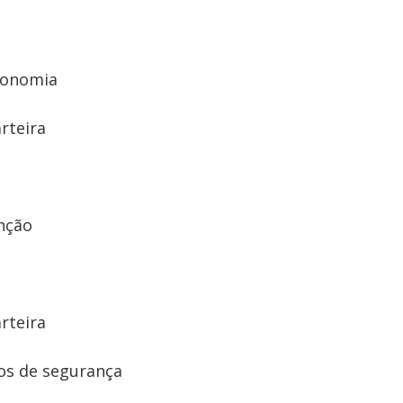
conomia
rteira
nção
rteira
cos de segurança