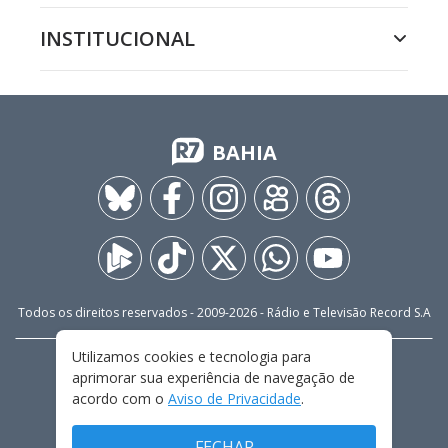
INSTITUCIONAL
BAHIA
Todos os direitos reservados - 2009-
2026
- Rádio e Televisão Record S.A
Utilizamos cookies e tecnologia para
CARREIRA
FALE CONOSCO
PRIVACIDADE
aprimorar sua experiência de navegação de
TERMOS E CONDIÇÕES DE USO
acordo com o
Aviso de Privacidade
.
FECHAR