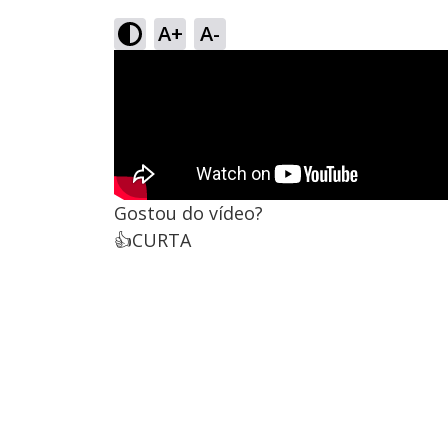
A+
A-
Gostou do vídeo?
👍CURTA