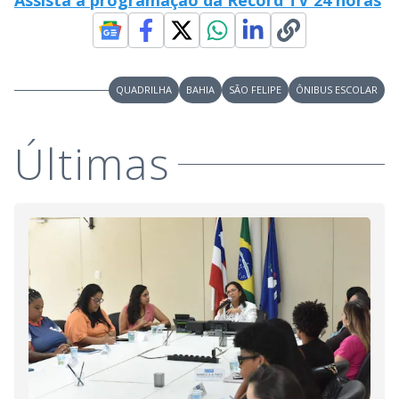
Assista à programação da Record TV 24 horas
QUADRILHA
BAHIA
SÃO FELIPE
ÔNIBUS ESCOLAR
Últimas