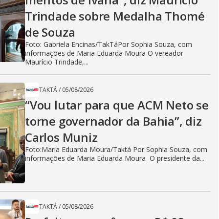
Trindade sobre Medalha Thomé
de Souza
Foto: Gabriela Encinas/TakTáPor Sophia Souza, com
informações de Maria Eduarda Moura O vereador
Maurício Trindade,...
TAKTÁ
/
05/08/2026
“Vou lutar para que ACM Neto se
torne governador da Bahia”, diz
Carlos Muniz
Foto:Maria Eduarda Moura/Taktá Por Sophia Souza, com
informações de Maria Eduarda Moura O presidente da...
TAKTÁ
/
05/08/2026