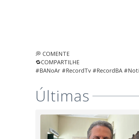
💭 COMENTE
🔁COMPARTILHE
#BANoAr #RecordTv #RecordBA #Notí
Últimas