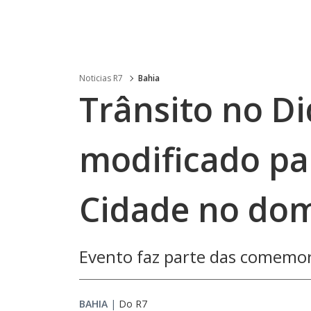
Noticias R7
Bahia
Trânsito no D
modificado par
Cidade no dom
Evento faz parte das comemor
BAHIA
|
Do R7