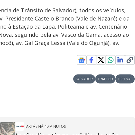
cia de Trânsito de Salvador), todos os veículos,
v. Presidente Castelo Branco (Vale de Nazaré) e da
ino à Estação da Lapa, Politeama e av. Centenário
Nova, seguindo pela av. Vasco da Gama, acesso ao
nocô), av. Gal Graça Lessa (Vale do Ogunjá), av.
SALVADOR
TRÁFEGO
FESTIVAL
TAKTÁ
/
HÁ 40 MINUTOS