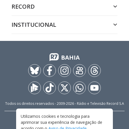
RECORD
INSTITUCIONAL
BAHIA
Todos os direitos reservados - 2009-
2026
- Rádio e Televisão Record S.A
Utilizamos cookies e tecnologia para
CARREIRA
FALE CONOSCO
PRIVACIDADE
aprimorar sua experiência de navegação de
TERMOS E CONDIÇÕES DE USO
acordo com o
Aviso de Privacidade
.