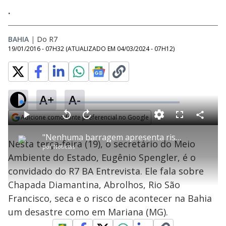
.
BAHIA
|
Do R7
19/01/2016 - 07H32
(ATUALIZADO EM
04/03/2024 - 07H12
)
A+
A-
L
o
a
Adicione como fonte preferencial no Google
d
C
P
V
A
P
F
e
o
l
o
v
u
Opens in new window
d
m
a
l
a
l
:
"Nenhuma barragem apresenta risco de rompimento ou acidente grave", diz Eugênio Spengler
p
y
t
n
l
0
Nesta terça-feira (19), o secretário do Meio
a
a
ç
s
.
por
Notícias
r
r
a
c
6
t
1
r
l
r
3
Ambiente do Estado, Eugênio Spengler, é o
i
0
1
e
%
l
s
0
e
h
convidado do R7 BA Entrevista. Ele fala sobre
e
s
n
a
g
e
r
u
g
Chapada Diamantina, Abrolhos, Rio São
n
u
a
d
n
o
d
Francisco, seca e o risco de acontecer na Bahia
s
o
s
um desastre como em Mariana (MG).