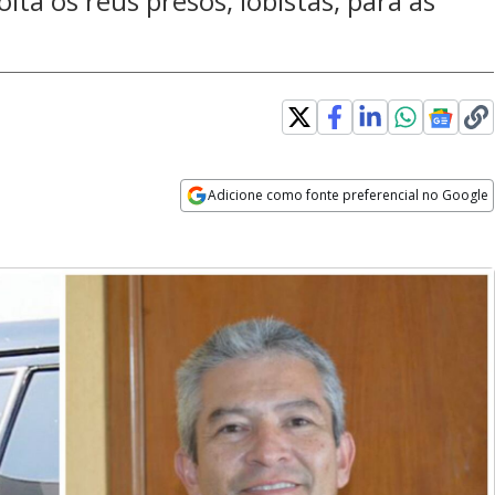
lta os réus presos, lobistas, para as
Adicione como fonte preferencial no Google
Opens in new window