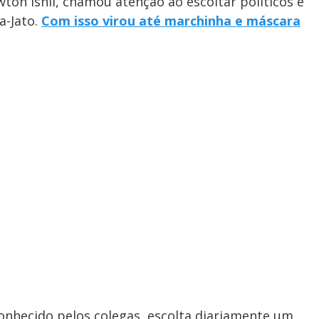
wton Ishii, chamou atenção ao escoltar políticos e
a-Jato.
Com isso virou até marchinha e máscara
conhecido pelos colegas, escolta diariamente um