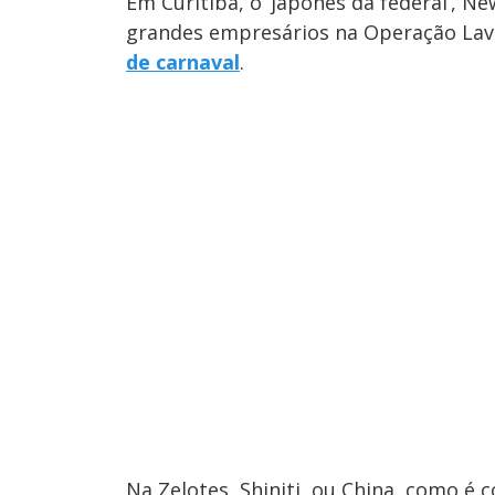
Em Curitiba, o ‘japonês da federal’, Ne
grandes empresários na Operação Lav
de carnaval
.
Na Zelotes, Shiniti, ou China, como é 