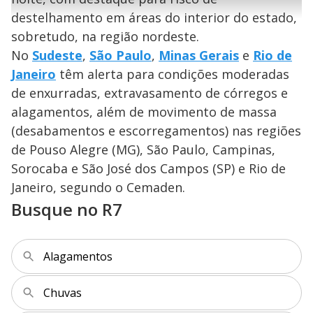
a
g
e
r
u
g
destelhamento em áreas do interior do estado,
n
u
a
d
n
o
d
sobretudo, na região nordeste.
s
o
s
No
Sudeste
,
São Paulo
,
Minas Gerais
e
Rio de
y
Janeiro
têm alerta para condições moderadas
de enxurradas, extravasamento de córregos e
M
V
u
d
alagamentos, além de movimento de massa
o
(desabamentos e escorregamentos) nas regiões
i
de Pouso Alegre (MG), São Paulo, Campinas,
Sorocaba e São José dos Campos (SP) e Rio de
Janeiro, segundo o Cemaden.
d
Busque no R7
e
Alagamentos
o
Chuvas