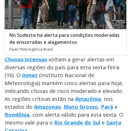
No Sudeste há alerta para condições moderadas
de enxurradas e alagamentos
Paulo Pinto/Agência Brasil
Chuvas intensas
voltam a gerar alertas em
diversas regiões do país para esta sexta-feira
(16). O
Inmet
(Instituto Nacional de
Meteorologia) mantém cinco alertas para hoje,
indicando chuvas de risco moderado e elevado.
As regiões críticas estão na
Amazônia
, nos
estados do
Amazonas
,
Mato Grosso
,
Pará
e
Rondônia
, com alerta válido para esta sexta. O
mesmo vale para o
Rio Grande do Sul
e
Santa
Catarina
.