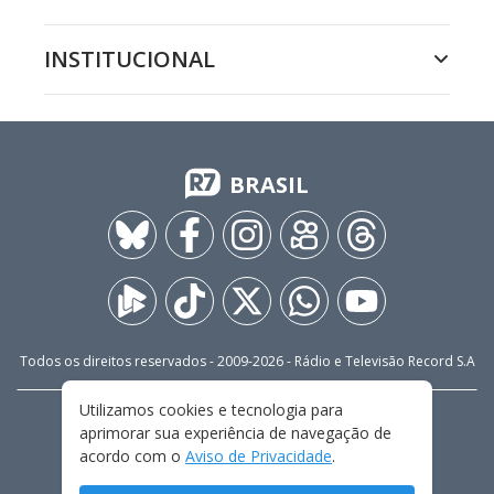
INSTITUCIONAL
BRASIL
Todos os direitos reservados - 2009-
2026
- Rádio e Televisão Record S.A
Utilizamos cookies e tecnologia para
CARREIRA
FALE CONOSCO
PRIVACIDADE
aprimorar sua experiência de navegação de
TERMOS E CONDIÇÕES DE USO
acordo com o
Aviso de Privacidade
.