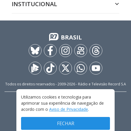
INSTITUCIONAL
BRASIL
Todos os direitos reservados - 2009-
2026
- Rádio e Televisão Record S.A
Utilizamos cookies e tecnologia para
CARREIRA
FALE CONOSCO
PRIVACIDADE
aprimorar sua experiência de navegação de
TERMOS E CONDIÇÕES DE USO
acordo com o
Aviso de Privacidade
.
FECHAR