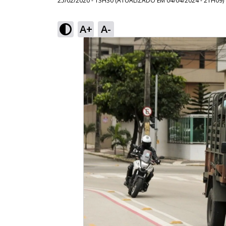
25/02/2020 - 13H30
(ATUALIZADO EM
04/04/2024 - 21H09
)
A+
A-