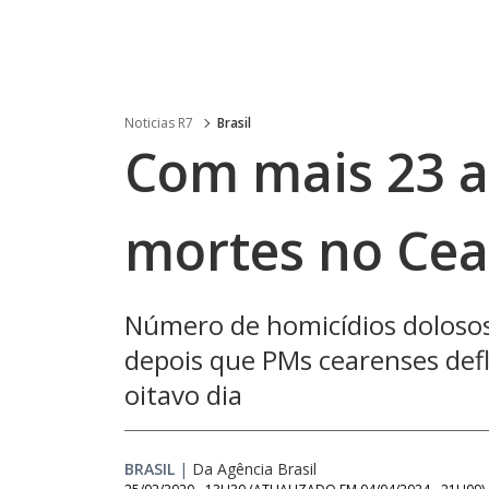
Noticias R7
Brasil
Com mais 23 a
mortes no Cea
Número de homicídios dolosos,
depois que PMs cearenses de
oitavo dia
BRASIL
|
Da Agência Brasil