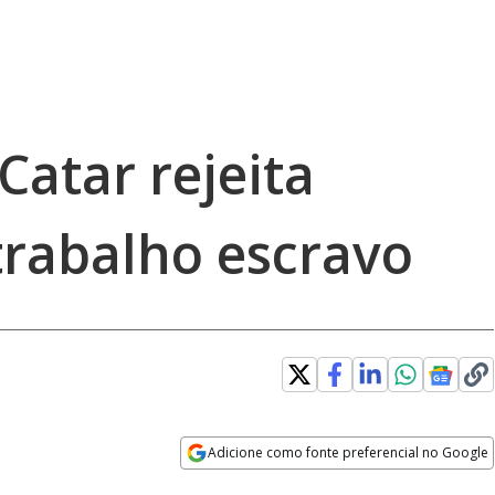
Catar rejeita
trabalho escravo
Adicione como fonte preferencial no Google
Opens in new window