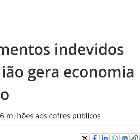
mentos indevidos
nião gera economia
ão
 milhões aos cofres públicos