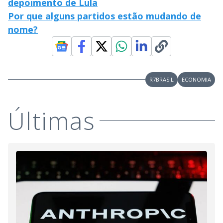
depoimento de Lula
Por que alguns partidos estão mudando de
nome?
R7BRASIL
ECONOMIA
Últimas