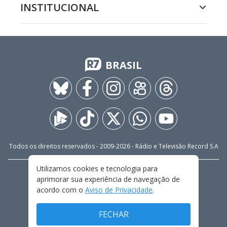
INSTITUCIONAL
BRASIL
Todos os direitos reservados - 2009-
2026
- Rádio e Televisão Record S.A
Utilizamos cookies e tecnologia para
CARREIRA
FALE CONOSCO
PRIVACIDADE
aprimorar sua experiência de navegação de
TERMOS E CONDIÇÕES DE USO
acordo com o
Aviso de Privacidade
.
FECHAR