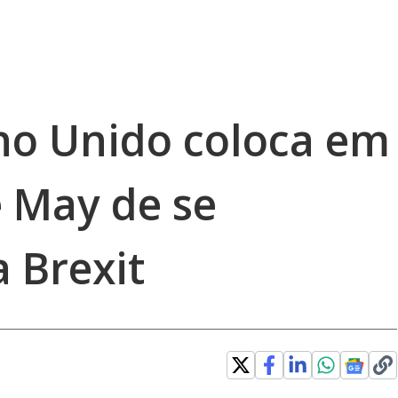
ino Unido coloca em
e May de se
a Brexit