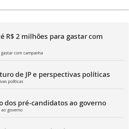
y
V
é R$ 2 milhões para gastar com
i
a gastar com campanha
d
turo de JP e perspectivas políticas
vas políticas
e
co dos pré-candidatos ao governo
o
s ao governo