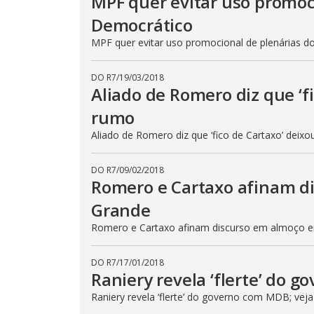
MPF quer evitar uso promoc
Democrático
MPF quer evitar uso promocional de plenárias 
DO R7
/
19/03/2018
Aliado de Romero diz que ‘f
rumo
Aliado de Romero diz que ‘fico de Cartaxo’ dei
DO R7
/
09/02/2018
Romero e Cartaxo afinam 
Grande
Romero e Cartaxo afinam discurso em almoço 
DO R7
/
17/01/2018
Raniery revela ‘flerte’ do 
Raniery revela ‘flerte’ do governo com MDB; veja