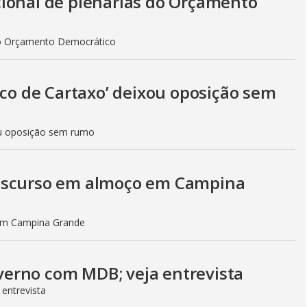
ional de plenárias do Orçamento
do Orçamento Democrático
ico de Cartaxo’ deixou oposição sem
xou oposição sem rumo
discurso em almoço em Campina
em Campina Grande
governo com MDB; veja entrevista
 entrevista