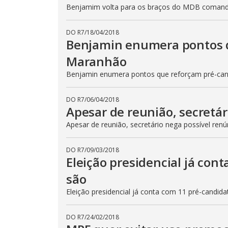
Benjamim volta para os braços do MDB comand
DO R7
/
18/04/2018
Benjamin enumera pontos q
Maranhão
Benjamin enumera pontos que reforçam pré-ca
DO R7
/
06/04/2018
Apesar de reunião, secretár
Apesar de reunião, secretário nega possível renú
DO R7
/
09/03/2018
Eleição presidencial já con
são
Eleição presidencial já conta com 11 pré-candid
DO R7
/
24/02/2018