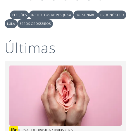
ELEIÇÕES
INSTITUTOS DE PESQUISA
BOLSONARO
PROGNÓSTICO
LULA
ERROS GROSSEIROS
Últimas
JORNAL DE BRASÍLIA
/
09/08/2026