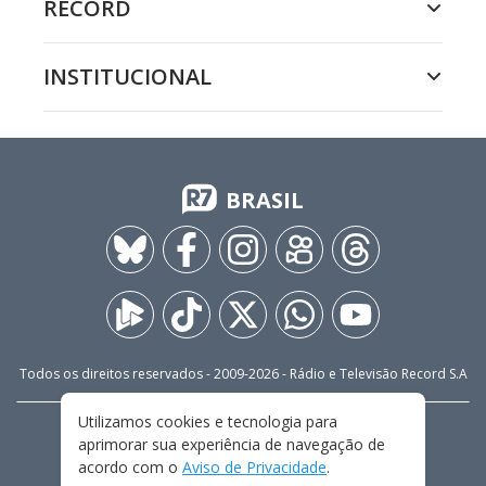
RECORD
INSTITUCIONAL
BRASIL
Todos os direitos reservados - 2009-
2026
- Rádio e Televisão Record S.A
Utilizamos cookies e tecnologia para
CARREIRA
FALE CONOSCO
PRIVACIDADE
aprimorar sua experiência de navegação de
TERMOS E CONDIÇÕES DE USO
acordo com o
Aviso de Privacidade
.