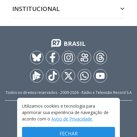
INSTITUCIONAL
BRASIL
Todos os direitos reservados - 2009-
2026
- Rádio e Televisão Record S.A
Utilizamos cookies e tecnologia para
CARREIRA
FALE CONOSCO
PRIVACIDADE
aprimorar sua experiência de navegação de
TERMOS E CONDIÇÕES DE USO
acordo com o
Aviso de Privacidade
.
FECHAR