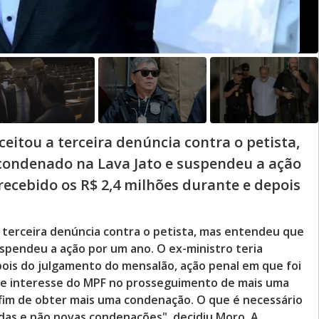
ceitou a terceira denúncia contra o petista,
 condenado na Lava Jato e suspendeu a ação
recebido os R$ 2,4 milhões durante e depois
a terceira denúncia contra o petista, mas entendeu que
uspendeu a ação por um ano. O ex-ministro teria
pois do julgamento do mensalão, ação penal em que foi
de interesse do MPF no prosseguimento de mais uma
 fim de obter mais uma condenação. O que é necessário
das e não novas condenações", decidiu Moro. A