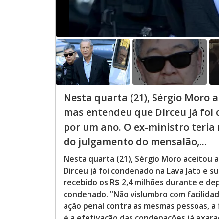
Nesta quarta (21), Sérgio Moro a
mas entendeu que Dirceu já foi
por um ano. O ex-ministro teria 
do julgamento do mensalão,...
Nesta quarta (21), Sérgio Moro aceitou 
Dirceu já foi condenado na Lava Jato e s
recebido os R$ 2,4 milhões durante e de
condenado. "Não vislumbro com facilida
ação penal contra as mesmas pessoas, a
é a efetivação das condenações já exara