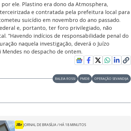
por ele. Plastino era dono da Atmosphera,
rceirizada e contratada pela prefeitura local para
e cometeu suicídio em novembro do ano passado.
deral e, portanto, ter foro privilegiado, não
ocal. “Havendo indícios de responsabilidade penal do
ração naquela investigação, deverá o Juízo
lui Mendes no despacho de ontem.
BALEIA ROSSI
PMDB
OPERAÇÃO SEVANDIJA
JORNAL DE BRASÍLIA
/
HÁ 18 MINUTOS