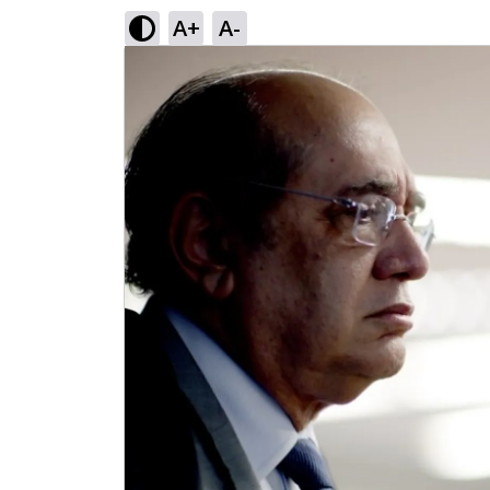
A+
A-