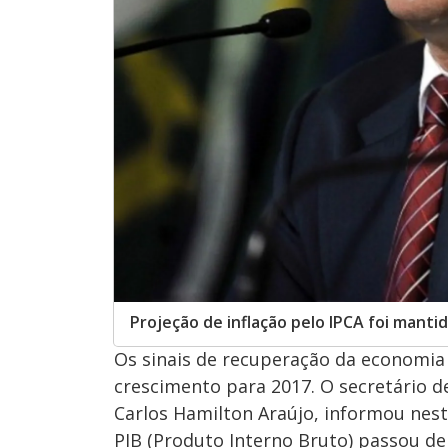
Projeção de inflação pelo IPCA foi manti
Os sinais de recuperação da economia
crescimento para 2017. O secretário d
Carlos Hamilton Araújo, informou nest
PIB (Produto Interno Bruto) passou d