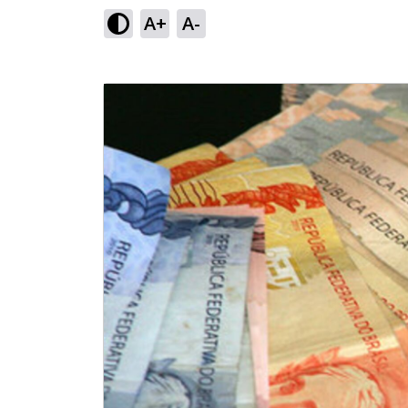
A+
A-