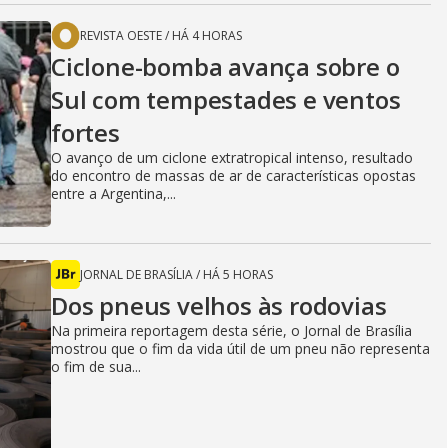
REVISTA OESTE
/
HÁ 4 HORAS
Ciclone-bomba avança sobre o
Sul com tempestades e ventos
fortes
O avanço de um ciclone extratropical intenso, resultado
do encontro de massas de ar de características opostas
entre a Argentina,...
JORNAL DE BRASÍLIA
/
HÁ 5 HORAS
Dos pneus velhos às rodovias
Na primeira reportagem desta série, o Jornal de Brasília
mostrou que o fim da vida útil de um pneu não representa
o fim de sua...