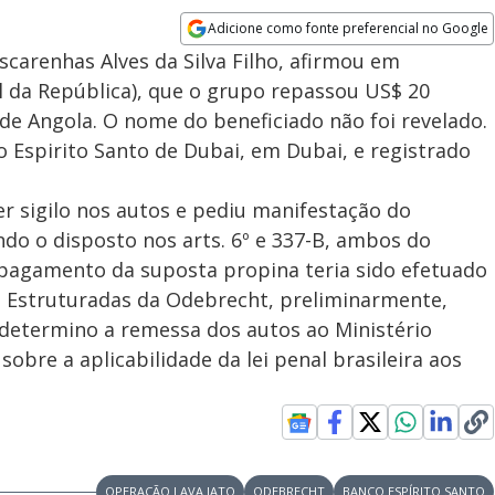
Adicione como fonte preferencial no Google
Opens in new window
carenhas Alves da Silva Filho, afirmou em
 da República), que o grupo repassou US$ 20
e Angola. O nome do beneficiado não foi revelado.
o Espirito Santo de Dubai, em Dubai, e registrado
r sigilo nos autos e pediu manifestação do
ndo o disposto nos arts. 6º e 337-B, ambos do
 pagamento da suposta propina teria sido efetuado
 Estruturadas da Odebrecht, preliminarmente,
 determino a remessa dos autos ao Ministério
obre a aplicabilidade da lei penal brasileira aos
OPERAÇÃO LAVA JATO
ODEBRECHT
BANCO ESPÍRITO SANTO