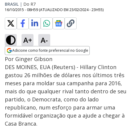
BRASIL
|
Do R7
16/10/2015 - 08H59
(ATUALIZADO EM
23/02/2024 - 23H55
)
A+
A-
Adicione como fonte preferencial no Google
Opens in new window
Por Ginger Gibson
DES MOINES, EUA (Reuters) - Hillary Clinton
gastou 26 milhões de dólares nos últimos três
meses para moldar sua campanha para 2016,
mais do que qualquer rival tanto dentro de seu
partido, o Democrata, como do lado
republicano, num esforço para armar uma
formidável organização que a ajude a chegar à
Casa Branca.