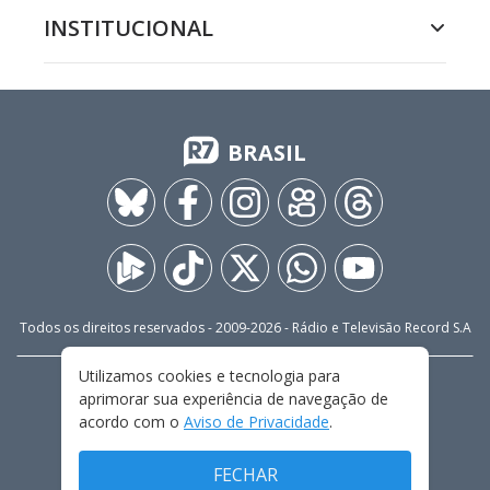
INSTITUCIONAL
BRASIL
Todos os direitos reservados - 2009-
2026
- Rádio e Televisão Record S.A
Utilizamos cookies e tecnologia para
CARREIRA
FALE CONOSCO
PRIVACIDADE
aprimorar sua experiência de navegação de
TERMOS E CONDIÇÕES DE USO
acordo com o
Aviso de Privacidade
.
FECHAR