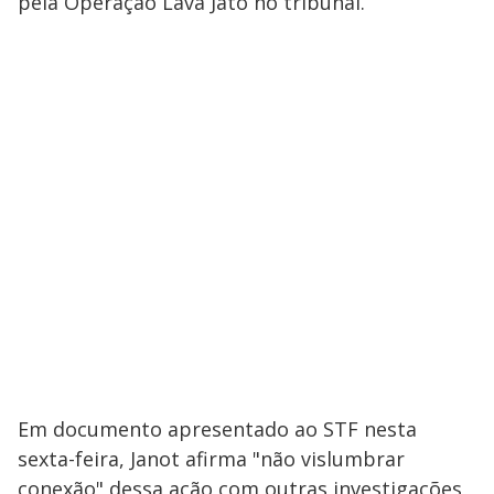
pela Operação Lava Jato no tribunal.
Em documento apresentado ao STF nesta
sexta-feira, Janot afirma "não vislumbrar
conexão" dessa ação com outras investigações