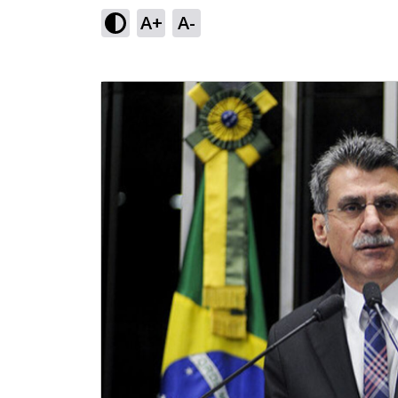
A+
A-