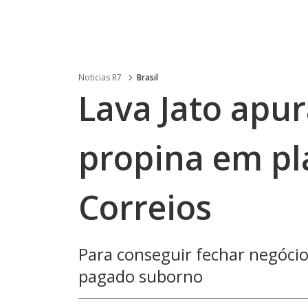
Noticias R7
Brasil
Lava Jato apu
propina em pl
Correios
Para conseguir fechar negóci
pagado suborno