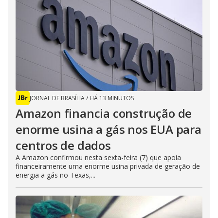
i
d
e
o
JORNAL DE BRASÍLIA
/
HÁ 13 MINUTOS
Amazon financia construção de
enorme usina a gás nos EUA para
centros de dados
A Amazon confirmou nesta sexta-feira (7) que apoia
financeiramente uma enorme usina privada de geração de
energia a gás no Texas,...