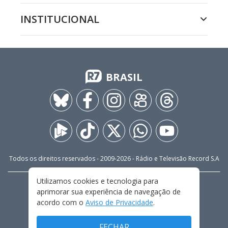
INSTITUCIONAL
BRASIL
Todos os direitos reservados - 2009-
2026
- Rádio e Televisão Record S.A
Utilizamos cookies e tecnologia para
CARREIRA
FALE CONOSCO
PRIVACIDADE
aprimorar sua experiência de navegação de
TERMOS E CONDIÇÕES DE USO
acordo com o
Aviso de Privacidade
.
FECHAR