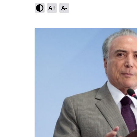
A+
A-