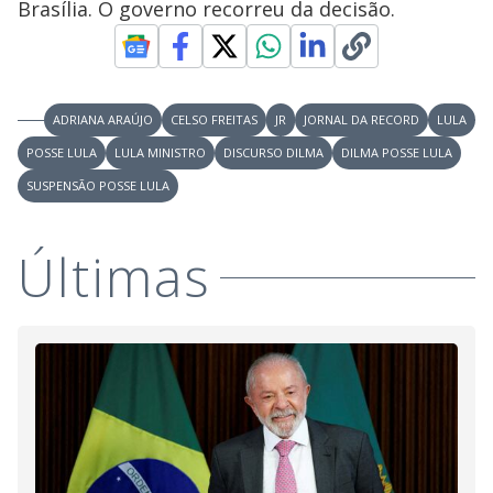
Brasília. O governo recorreu da decisão.
y
M
V
u
d
o
ADRIANA ARAÚJO
CELSO FREITAS
JR
JORNAL DA RECORD
LULA
i
POSSE LULA
LULA MINISTRO
DISCURSO DILMA
DILMA POSSE LULA
SUSPENSÃO POSSE LULA
d
Últimas
e
o