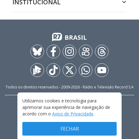
INSTITUCIONAL
BRASIL
Todos os direitos reservados - 2009-
2026
- Rádio e Televisão Record S.A
Utilizamos cookies e tecnologia para
CARREIRA
FALE CONOSCO
PRIVACIDADE
aprimorar sua experiência de navegação de
TERMOS E CONDIÇÕES DE USO
acordo com o
Aviso de Privacidade
.
FECHAR