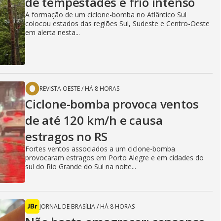
de tempestades e frio intenso
A formação de um ciclone-bomba no Atlântico Sul
colocou estados das regiões Sul, Sudeste e Centro-Oeste
em alerta nesta...
REVISTA OESTE
/
HÁ 8 HORAS
Ciclone-bomba provoca ventos
de até 120 km/h e causa
estragos no RS
Fortes ventos associados a um ciclone-bomba
provocaram estragos em Porto Alegre e em cidades do
sul do Rio Grande do Sul na noite...
JORNAL DE BRASÍLIA
/
HÁ 8 HORAS