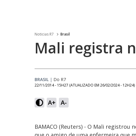
Noticias R7
Brasil
Mali registra 
BRASIL
|
Do R7
22/11/2014 - 15H27
(ATUALIZADO EM
26/02/2024 - 12H24
)
A+
A-
BAMACO (Reuters) - O Mali registrou n
que o amigo de uma enfermeira que mo