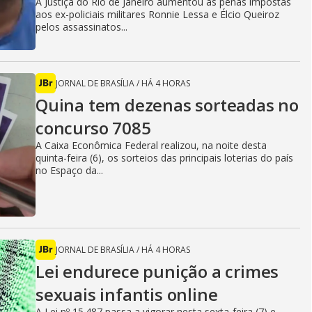
A Justiça do Rio de Janeiro aumentou as penas impostas
aos ex-policiais militares Ronnie Lessa e Élcio Queiroz
pelos assassinatos...
JORNAL DE BRASÍLIA
/
HÁ 4 HORAS
Quina tem dezenas sorteadas no
concurso 7085
A Caixa Econômica Federal realizou, na noite desta
quinta-feira (6), os sorteios das principais loterias do país
no Espaço da...
JORNAL DE BRASÍLIA
/
HÁ 4 HORAS
Lei endurece punição a crimes
sexuais infantis online
A Lei nº 15.487 passa a vigorar nesta sexta-feira (7) e