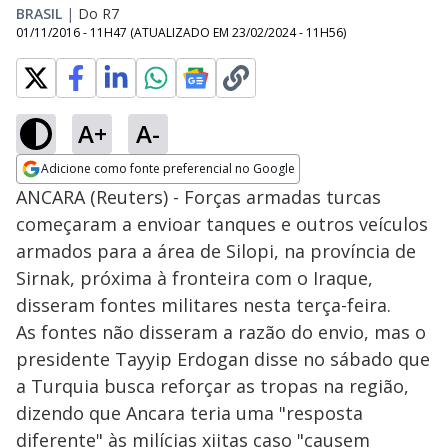
BRASIL
|
Do R7
01/11/2016 - 11H47
(ATUALIZADO EM
23/02/2024 - 11H56
)
A+
A-
Adicione como fonte preferencial no Google
Opens in new window
ANCARA (Reuters) - Forças armadas turcas
começaram a envioar tanques e outros veículos
armados para a área de Silopi, na província de
Sirnak, próxima à fronteira com o Iraque,
disseram fontes militares nesta terça-feira.
As fontes não disseram a razão do envio, mas o
presidente Tayyip Erdogan disse no sábado que
a Turquia busca reforçar as tropas na região,
dizendo que Ancara teria uma "resposta
diferente" às milícias xiitas caso "causem