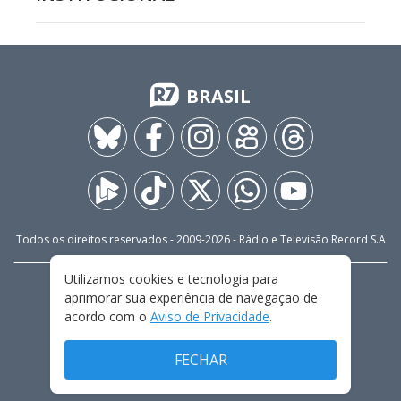
BRASIL
Todos os direitos reservados - 2009-
2026
- Rádio e Televisão Record S.A
Utilizamos cookies e tecnologia para
CARREIRA
FALE CONOSCO
PRIVACIDADE
aprimorar sua experiência de navegação de
TERMOS E CONDIÇÕES DE USO
acordo com o
Aviso de Privacidade
.
FECHAR