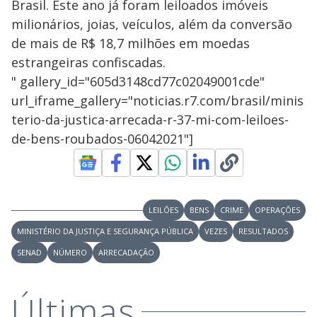
Brasil. Este ano já foram leiloados imóveis
milionários, joias, veículos, além da conversão
de mais de R$ 18,7 milhões em moedas
estrangeiras confiscadas.
" gallery_id="605d3148cd77c02049001cde"
url_iframe_gallery="noticias.r7.com/brasil/minis
terio-da-justica-arrecada-r-37-mi-com-leiloes-
de-bens-roubados-06042021"]
LEILÕES
BENS
CRIME
OPERAÇÕES
MINISTÉRIO DA JUSTIÇA E SEGURANÇA PÚBLICA
VEZES
RESULTADOS
SENAD
NÚMERO
ARRECADAÇÃO
Últimas