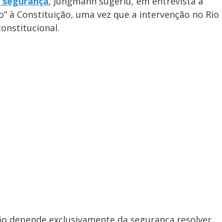
a segurança
, Jungmann sugeriu, em entrevista à
o” à Constituição, uma vez que a intervenção no Rio
onstitucional.
 não depende exclusivamente da segurança resolver