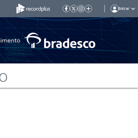
Entrar
ão