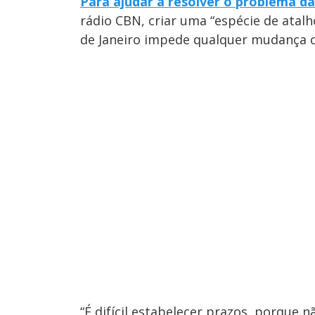
Para ajudar a resolver o problema d
rádio CBN, criar uma “espécie de atalh
de Janeiro impede qualquer mudança c
“É difícil estabelecer prazos, porque