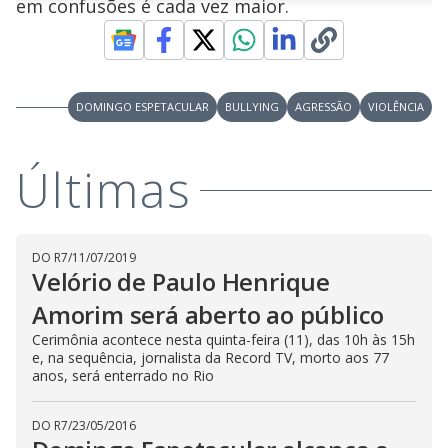
em confusões é cada vez maior.
n
u
a
d
n
o
d
s
o
s
y
DOMINGO ESPETACULAR
BULLYING
AGRESSÃO
VIOLÊNCIA
M
V
u
d
o
Últimas
i
d
DO R7
/
11/07/2019
Velório de Paulo Henrique
e
Amorim será aberto ao público
Cerimônia acontece nesta quinta-feira (11), das 10h às 15h
e, na sequência, jornalista da Record TV, morto aos 77
o
anos, será enterrado no Rio
DO R7
/
23/05/2016