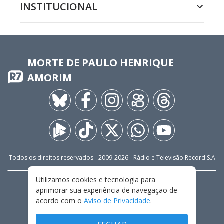
INSTITUCIONAL
MORTE DE PAULO HENRIQUE
AMORIM
Todos os direitos reservados - 2009-
2026
- Rádio e Televisão Record S.A
Utilizamos cookies e tecnologia para
CARREIRA
FALE CONOSCO
PRIVACIDADE
aprimorar sua experiência de navegação de
TERMOS E CONDIÇÕES DE USO
acordo com o
Aviso de Privacidade
.