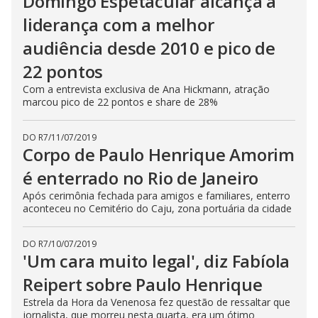
Domingo Espetacular alcança a
liderança com a melhor
audiência desde 2010 e pico de
22 pontos
Com a entrevista exclusiva de Ana Hickmann, atração
marcou pico de 22 pontos e share de 28%
DO R7
/
11/07/2019
Corpo de Paulo Henrique Amorim
é enterrado no Rio de Janeiro
Após cerimônia fechada para amigos e familiares, enterro
aconteceu no Cemitério do Caju, zona portuária da cidade
DO R7
/
10/07/2019
'Um cara muito legal', diz Fabíola
Reipert sobre Paulo Henrique
Estrela da Hora da Venenosa fez questão de ressaltar que
jornalista, que morreu nesta quarta, era um ótimo