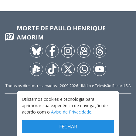
MORTE DE PAULO HENRIQUE
AMORIM
Todos os direitos reservados - 2009-
2026
- Rádio e Televisão Record S.A
Utilizamos cookies e tecnologia para
CARREIRA
FALE CONOSCO
PRIVACIDADE
aprimorar sua experiência de navegação de
TERMOS E CONDIÇÕES DE USO
acordo com o
Aviso de Privacidade
.
FECHAR