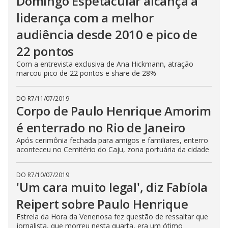
Domingo Espetacular alcança a
liderança com a melhor
audiência desde 2010 e pico de
22 pontos
Com a entrevista exclusiva de Ana Hickmann, atração
marcou pico de 22 pontos e share de 28%
DO R7
/
11/07/2019
Corpo de Paulo Henrique Amorim
é enterrado no Rio de Janeiro
Após cerimônia fechada para amigos e familiares, enterro
aconteceu no Cemitério do Caju, zona portuária da cidade
DO R7
/
10/07/2019
'Um cara muito legal', diz Fabíola
Reipert sobre Paulo Henrique
Estrela da Hora da Venenosa fez questão de ressaltar que
jornalista, que morreu nesta quarta, era um ótimo