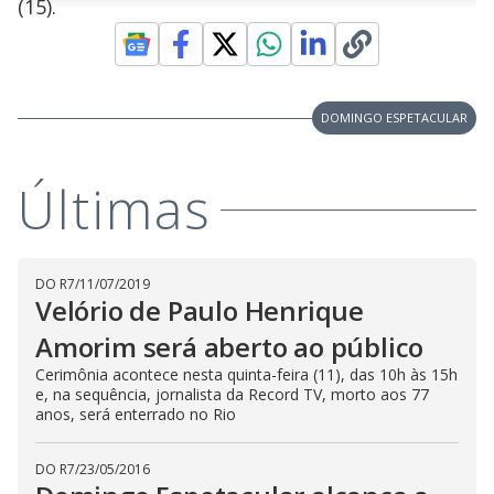
(15).
n
u
a
d
n
o
d
s
o
s
y
DOMINGO ESPETACULAR
M
V
u
d
o
Últimas
i
d
DO R7
/
11/07/2019
Velório de Paulo Henrique
e
Amorim será aberto ao público
Cerimônia acontece nesta quinta-feira (11), das 10h às 15h
e, na sequência, jornalista da Record TV, morto aos 77
o
anos, será enterrado no Rio
DO R7
/
23/05/2016