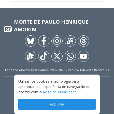
MORTE DE PAULO HENRIQUE
AMORIM
Todos os direitos reservados - 2009-
2026
- Rádio e Televisão Record S.A
Utilizamos cookies e tecnologia para
CARREIRA
FALE CONOSCO
PRIVACIDADE
aprimorar sua experiência de navegação de
TERMOS E CONDIÇÕES DE USO
acordo com o
Aviso de Privacidade
.
FECHAR