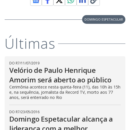
s
y
DOMINGO ESPETACULAR
M
V
u
d
o
Últimas
i
d
DO R7
/
11/07/2019
Velório de Paulo Henrique
e
Amorim será aberto ao público
Cerimônia acontece nesta quinta-feira (11), das 10h às 15h
e, na sequência, jornalista da Record TV, morto aos 77
o
anos, será enterrado no Rio
DO R7
/
23/05/2016
Domingo Espetacular alcança a
liderança com a melhor