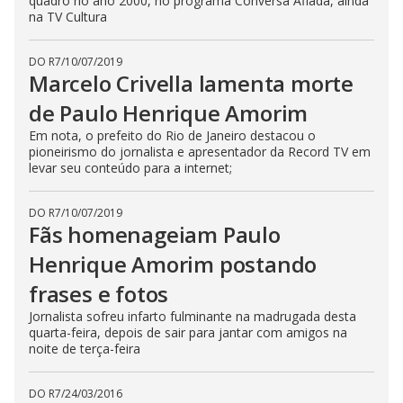
quadro no ano 2000, no programa Conversa Afiada, ainda
na TV Cultura
DO R7
/
10/07/2019
Marcelo Crivella lamenta morte
de Paulo Henrique Amorim
Em nota, o prefeito do Rio de Janeiro destacou o
pioneirismo do jornalista e apresentador da Record TV em
levar seu conteúdo para a internet;
DO R7
/
10/07/2019
Fãs homenageiam Paulo
Henrique Amorim postando
frases e fotos
Jornalista sofreu infarto fulminante na madrugada desta
quarta-feira, depois de sair para jantar com amigos na
noite de terça-feira
DO R7
/
24/03/2016