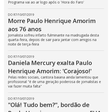
Programa vai ao ar logo após o 'Hora do Faro'
DO R7
/
10/07/2019
Morre Paulo Henrique Amorim
aos 76 anos
Jornalista sofreu infarto fulminante na madrugada desta
quarta-feira, depois de sair para jantar com amigos na
noite de terça-feira
DO R7
/
10/07/2019
Daniela Mercury exalta Paulo
Henrique Amorim: 'Corajoso!'
Pelas redes sociais, cantora baiana ainda lamentou que
profissional "é de uma geração poderosa de jornalistas e
vai fazer muita falta"
DO R7
/
10/07/2019
"Olá! Tudo bem?", bordão de