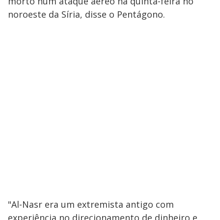
morto num ataque aéreo na quinta-feira no
noroeste da Síria, disse o Pentágono.
"Al-Nasr era um extremista antigo com
experiência no direcionamento de dinheiro e