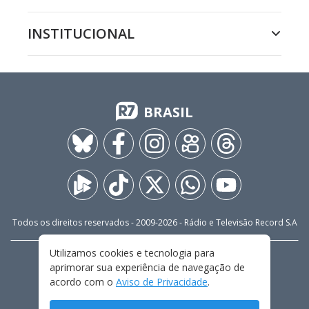
INSTITUCIONAL
BRASIL
Todos os direitos reservados - 2009-
2026
- Rádio e Televisão Record S.A
Utilizamos cookies e tecnologia para
CARREIRA
FALE CONOSCO
PRIVACIDADE
aprimorar sua experiência de navegação de
TERMOS E CONDIÇÕES DE USO
acordo com o
Aviso de Privacidade
.