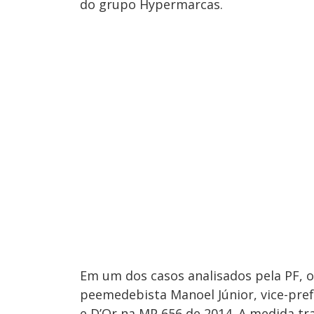
do grupo Hypermarcas.
Em um dos casos analisados pela PF, o
peemedebista Manoel Júnior, vice-pref
e D’Or na MP 656 de 2014. A medida tr