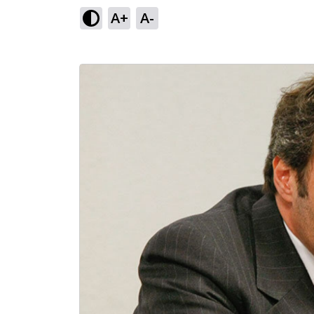
A+
A-