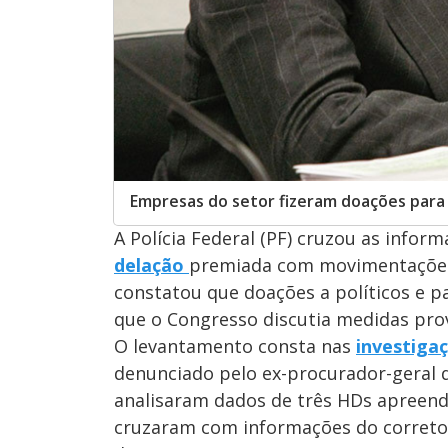
Empresas do setor fizeram doações para 
A Polícia Federal (PF) cruzou as info
delação
premiada com movimentações 
constatou que doações a políticos e
que o Congresso discutia medidas prov
O levantamento consta nas
investiga
denunciado pelo ex-procurador-geral d
analisaram dados de três HDs apreendi
cruzaram com informações do corretor 