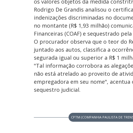
os valores objetos da medida constriti
Rodrigo De Grandis analisou o certifi
indenizações discriminadas no documen
no montante (R$ 1,93 milhão) comunic
Financeiras (COAF) e sequestrado pela 
O procurador observa que o teor do Re
juntado aos autos, classifica a ocorr
segurada igual ou superior a R$ 1 milh
"Tal informação corrobora as alegaçõe
não está atrelado ao proveito de ativi
empregadora em seu nome", acentua o
sequestro judicial.
CPTM (COMPANHIA PAULISTA DE TREN