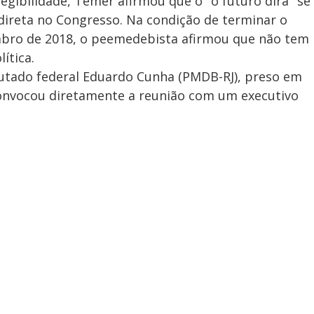
legibilidade, Temer afirmou que o "o futuro dirá" se
ndireta no Congresso. Na condição de terminar o
bro de 2018, o peemedebista afirmou que não tem
ítica.
putado federal Eduardo Cunha (PMDB-RJ), preso em
convocou diretamente a reunião com um executivo