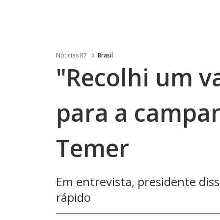
Noticias R7
Brasil
"Recolhi um va
para a campan
Temer
Em entrevista, presidente dis
rápido