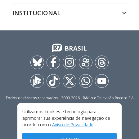
INSTITUCIONAL
BRASIL
Todos os direitos reservados - 2009-
2026
- Rádio e Televisão Record S.A
Utilizamos cookies e tecnologia para
CARREIRA
FALE CONOSCO
PRIVACIDADE
aprimorar sua experiência de navegação de
TERMOS E CONDIÇÕES DE USO
acordo com o
Aviso de Privacidade
.