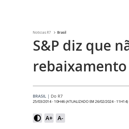
Noticias R7
Brasil
S&P diz que n
rebaixamento 
BRASIL
|
Do R7
25/03/2014 - 10H46
(ATUALIZADO EM
26/02/2024 - 11H14
)
A+
A-