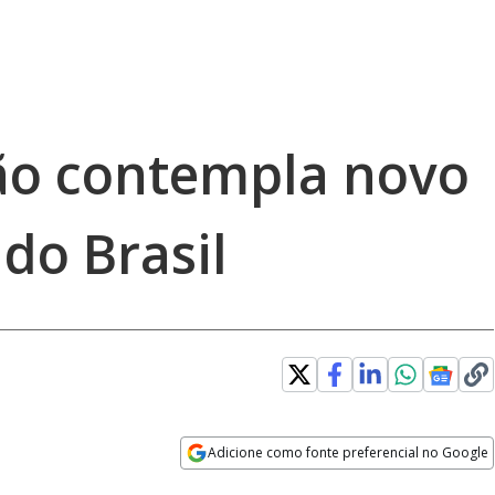
ão contempla novo
do Brasil
Adicione como fonte preferencial no Google
Opens in new window